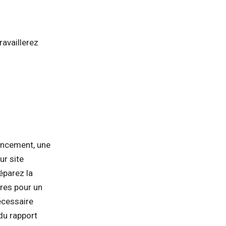
ravaillerez
encement, une
ur site
éparez la
ires pour un
écessaire
 du rapport