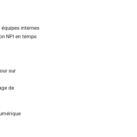
à équipes internes
ution NPI en temps
tour sur
tage de
numérique