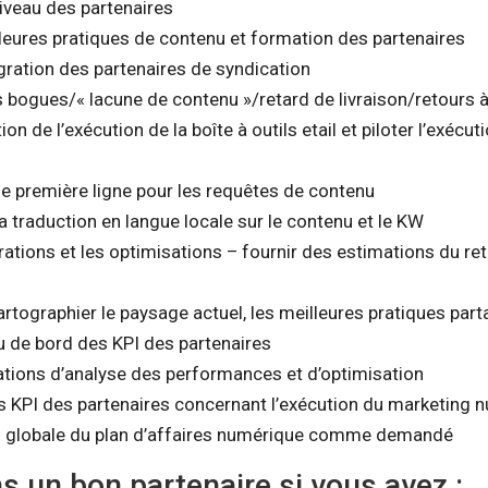
niveau des partenaires
leures pratiques de contenu et formation des partenaires
gration des partenaires de syndication
s bogues/« lacune de contenu »/retard de livraison/retours 
sation de l’exécution de la boîte à outils etail et piloter l’exéc
de première ligne pour les requêtes de contenu
la traduction en langue locale sur le contenu et le KW
rations et les optimisations – fournir des estimations du re
artographier le paysage actuel, les meilleures pratiques par
u de bord des KPI des partenaires
tions d’analyse des performances et d’optimisation
ts KPI des partenaires concernant l’exécution du marketing 
on globale du plan d’affaires numérique comme demandé
 un bon partenaire si vous avez :