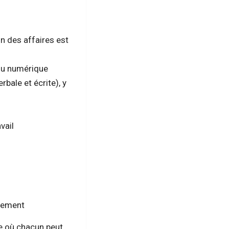
n des affaires est
enu numérique
bale et écrite), y
vail
ncement
ue où chacun peut