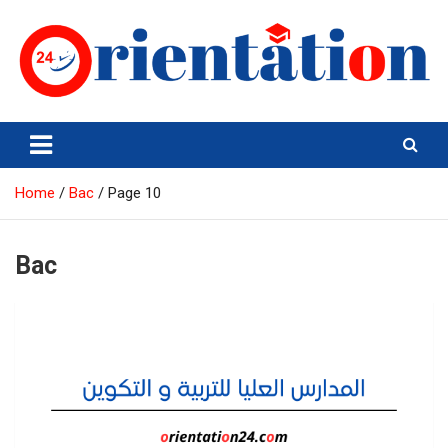
Skip
to
content
Orientation24
Emploi et Orientation au Maroc
Home
Bac
Page 10
Bac