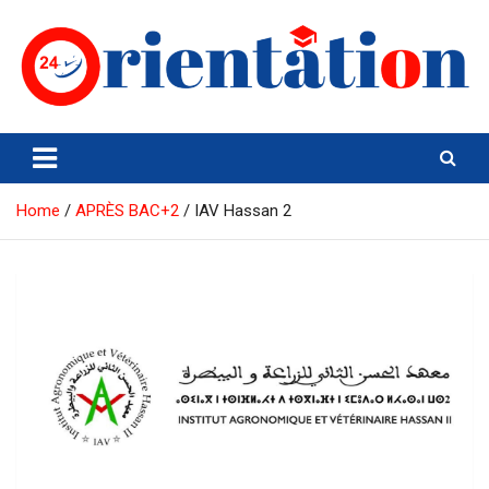
Skip
to
content
Orientation24
Emploi et Orientation au Maroc
Home
APRÈS BAC+2
IAV Hassan 2