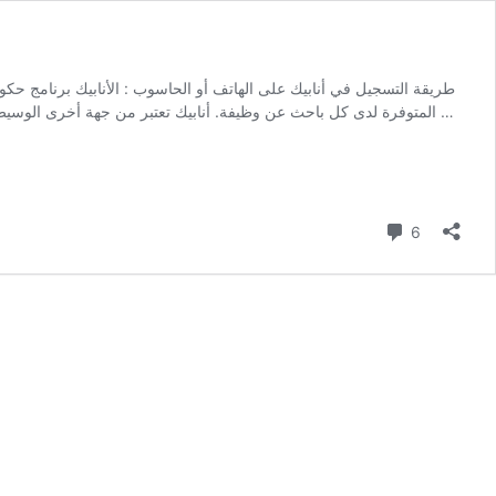
طريقة التسجيل في أنابيك على الهاتف أو الحاسوب : الأنابيك برنامج 
المتوفرة لدى كل باحث عن وظيفة. أنابيك تعتبر من جهة أخرى الوسيط المهم بين المشغل و طالبي الشغل خاصة في مساعدتهم على العثور عن وظائف. نشأت الوكالة الوطنية لإنعاش التشغيل …
Commenta
6